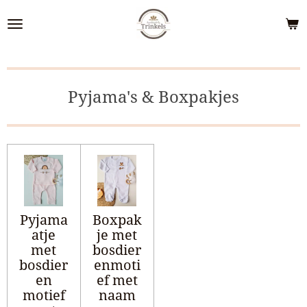
Ga
direct
naar
de
hoofdinhoud
Pyjama's & Boxpakjes
Pyjama
Boxpak
atje
je met
met
bosdier
bosdier
enmoti
en
ef met
motief
naam