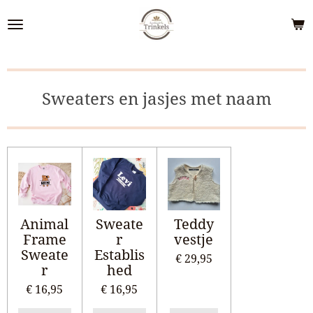
Ga
direct
naar
de
hoofdinhoud
Sweaters en jasjes met naam
Animal
Sweate
Teddy
Frame
r
vestje
Sweate
Establis
€ 29,95
r
hed
€ 16,95
€ 16,95