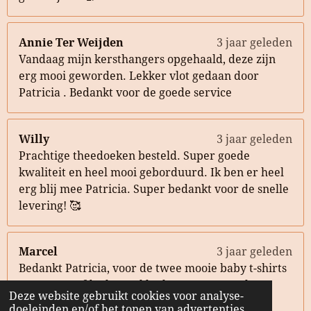
Annie Ter Weijden
3 jaar geleden
Vandaag mijn kersthangers opgehaald, deze zijn
erg mooi geworden. Lekker vlot gedaan door
Patricia . Bedankt voor de goede service
Willy
3 jaar geleden
Prachtige theedoeken besteld. Super goede
kwaliteit en heel mooi geborduurd. Ik ben er heel
erg blij mee Patricia. Super bedankt voor de snelle
levering! 🥰
Marcel
3 jaar geleden
Bedankt Patricia, voor de twee mooie baby t-shirts
met naam-afdruk. Heel leuk om te geven als
Deze website gebruikt cookies voor analyse-
kraamcadeau aan mijn collega’s! 🤩
doeleinden en/of het tonen van advertenties.