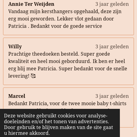
Annie Ter Weijden
3 jaar geleden
Vandaag mijn kersthangers opgehaald, deze zijn
erg mooi geworden. Lekker vlot gedaan door
Patricia . Bedankt voor de goede service
Willy
3 jaar geleden
Prachtige theedoeken besteld. Super goede
kwaliteit en heel mooi geborduurd. Ik ben er heel
erg blij mee Patricia. Super bedankt voor de snelle
levering! 🥰
Marcel
3 jaar geleden
Bedankt Patricia, voor de twee mooie baby t-shirts
met naam-afdruk. Heel leuk om te geven als
Deze website gebruikt cookies voor analyse-
kraamcadeau aan mijn collega’s! 🤩
doeleinden en/of het tonen van advertenties.
Door gebruik te blijven maken van de site gaat
u hiermee akkoord.