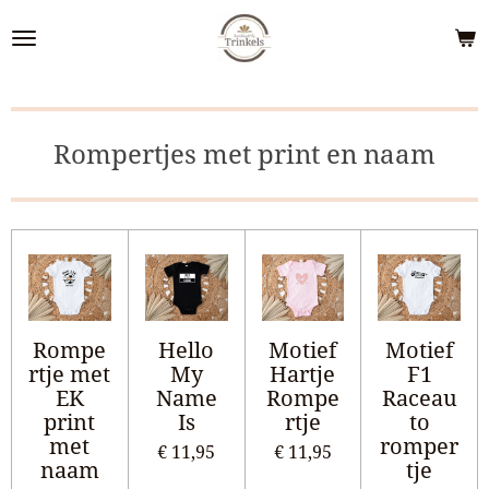
Ga
direct
naar
de
hoofdinhoud
Rompertjes met print en naam
Rompe
Hello
Motief
Motief
rtje met
My
Hartje
F1
EK
Name
Rompe
Raceau
print
Is
rtje
to
met
romper
€ 11,95
€ 11,95
naam
tje