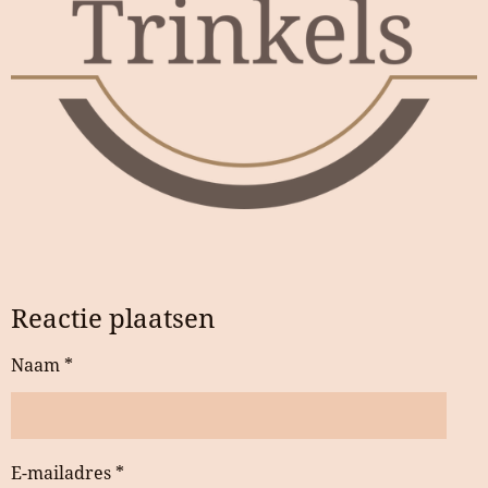
Reactie plaatsen
Naam *
E-mailadres *