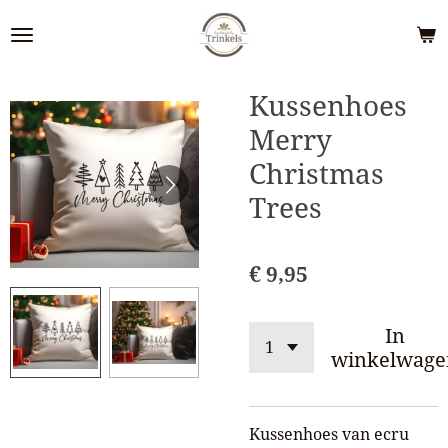
Ga
direct
naar
de
Kussenhoes
hoofdinhoud
Merry
Christmas
Trees
€ 9,95
In
winkelwage
Kussenhoes van ecru