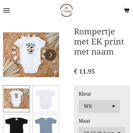
Ga
direct
naar
de
Rompertje
hoofdinhoud
met EK print
met naam
€ 11,95
Kleur
Maat