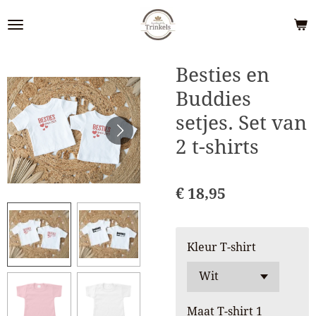
Ga
direct
naar
de
Besties en
hoofdinhoud
Buddies
setjes. Set van
2 t-shirts
€ 18,95
Kleur T-shirt
Maat T-shirt 1