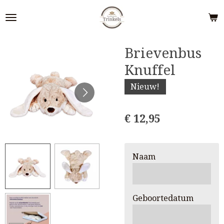
Ga
direct
naar
de
Brievenbus
hoofdinhoud
Knuffel
Nieuw!
€ 12,95
Naam
Geboortedatum