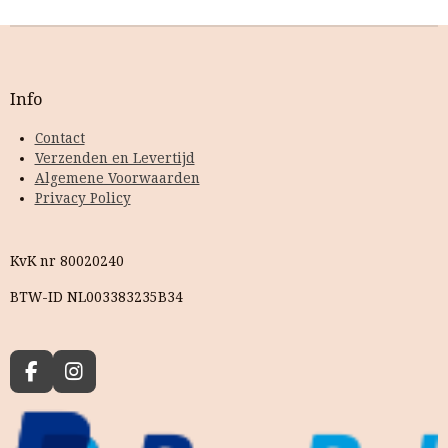
Info
Contact
Verzenden en Levertijd
Algemene Voorwaarden
Privacy Policy
KvK nr 80020240
BTW-ID NL003383235B34
F
I
a
n
c
s
e
t