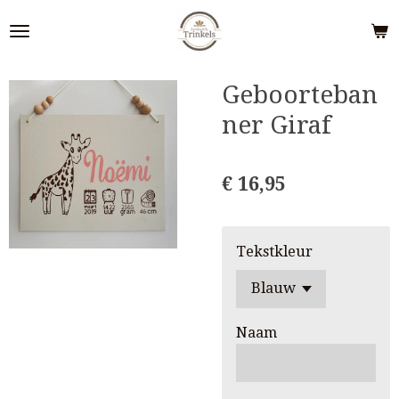
Ga
direct
naar
de
Geboorteban
hoofdinhoud
ner Giraf
€ 16,95
Tekstkleur
Naam