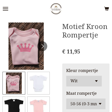
Ga
direct
naar
de
Motief Kroon
hoofdinhoud
Rompertje
€ 11,95
Kleur rompertje
Maat rompertje