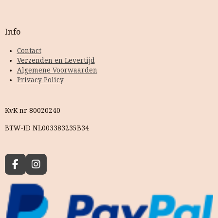
Info
Contact
Verzenden en Levertijd
Algemene Voorwaarden
Privacy Policy
KvK nr 80020240
BTW-ID NL003383235B34
F
I
a
n
c
s
e
t
b
a
o
g