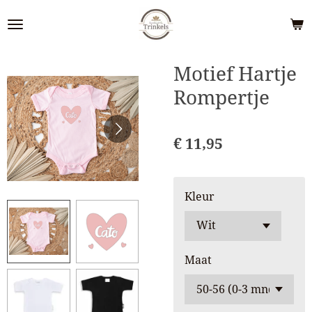
Ga
direct
naar
de
Motief Hartje
hoofdinhoud
Rompertje
€ 11,95
Kleur
Maat