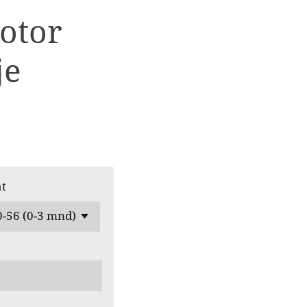
otor
je
t