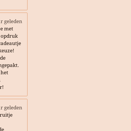
ar geleden
je met
 opdruk
cadeautje
keuze!
ede
ingepakt.
 het
n
r!
ar geleden
ruitje
de