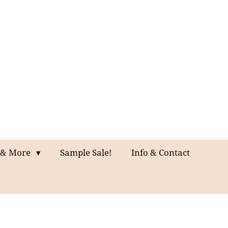
& More
Sample Sale!
Info & Contact