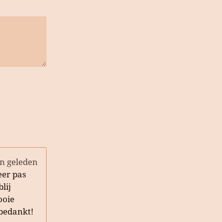
n geleden
eer pas
lij
ooie
bedankt!