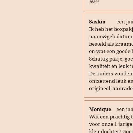
🙏🏻
Saskia
een ja
Ik heb het boxpak
naam&geb.datum
besteld als kraam
en wat een goede 
Schattig pakje, go
kwaliteit en leuk 
De ouders vonden
ontzettend leuk e
origineel, aanrade
Monique
een ja
Wat een prachtig t
voor onze 1 jarige
kleindochter! Goe