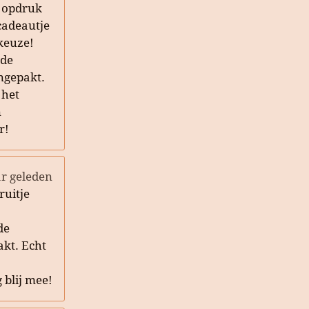
 opdruk
cadeautje
keuze!
ede
ingepakt.
 het
n
r!
ar geleden
ruitje
de
akt. Echt
g blij mee!