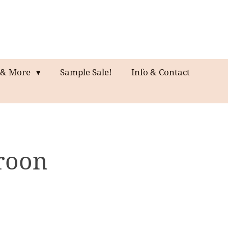
& More
Sample Sale!
Info & Contact
roon