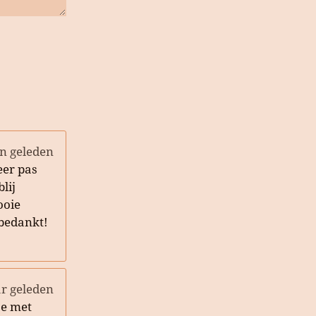
n geleden
eer pas
lij
ooie
bedankt!
ar geleden
je met