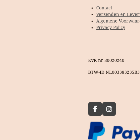
Contact
Verzenden en Levert
Algemene Voorwaar
Privacy Policy
KvK nr 80020240
BTW-ID NL003383235B3
F
I
a
n
c
s
e
t
b
a