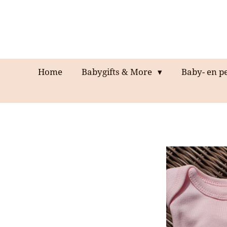
Ga
direct
naar
de
hoofdinhoud
Home
Babygifts & More
Baby- en p