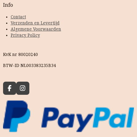
Info
Contact
Verzenden en Levertijd
Algemene Voorwaarden
Privacy Policy
KvK nr 80020240
BTW-ID NL003383235B34
F
I
a
n
c
s
e
t
b
a
o
g
o
r
k
a