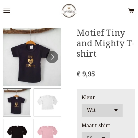
Ga
direct
naar
de
Motief Tiny
hoofdinhoud
and Mighty T-
shirt
€ 9,95
Kleur
Maat t-shirt