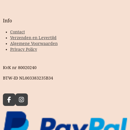
Info
Contact
Verzenden en Levertijd
Algemene Voorwaarden
Privacy Policy
KvK nr 80020240
BTW-ID NL003383235B34
F
I
a
n
c
s
e
t
b
a
o
g