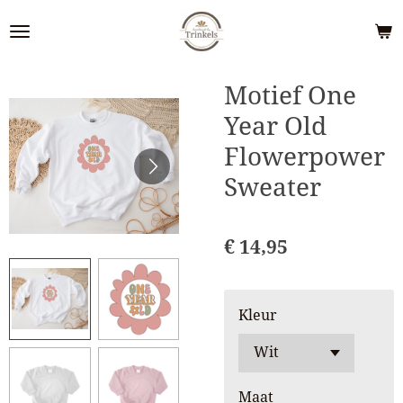
Ga
direct
naar
de
Motief One
hoofdinhoud
Year Old
Flowerpower
Sweater
€ 14,95
Kleur
Maat