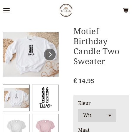
Ga
direct
naar
de
Motief
hoofdinhoud
Birthday
Candle Two
Sweater
€ 14,95
Kleur
Maat